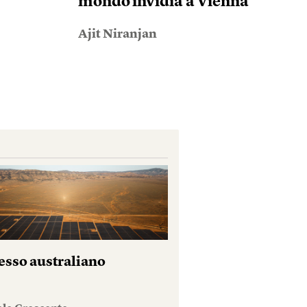
mondo invidia a Vienna
Ajit Niranjan
esso australiano