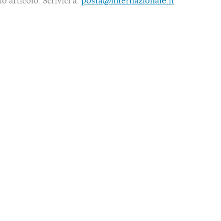
o articolo. Scrivici a:
posta@internazionale.it