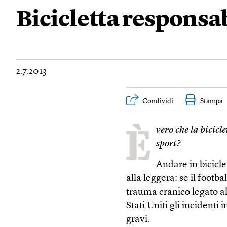
Bicicletta responsa
2.7.2013
Condividi
Stampa
È
vero che la bicicl
sport?
Andare in bicicl
alla leggera: se il footb
trauma cranico legato al
Stati Uniti gli incidenti 
gravi.