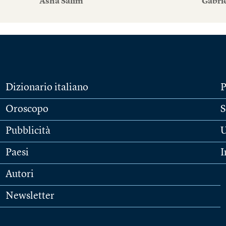
Asha Salim
Gabri
Dizionario italiano
P
Oroscopo
S
Pubblicità
U
Paesi
I
Autori
Newsletter