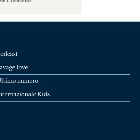
ele Crescente
odcast
avage love
ltimo numero
nternazionale Kids