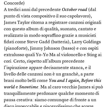
Concorde)
A tredici anni dal precedente
October road
(dal
punto di vista compositivo il suo capolavoro),
James Taylor ritorna a registrare canzoni originali
con questo album di qualità, suonato, cantato e
realizzato in modo sopraffino grazie a musicisti
fidati come Steve Gadd (batteria), Larry Goldings
(pianoforte), Jimmy Johnson (basso) e con ospiti
extralusso quali Yo-Yo Ma al violoncello e Sting ai
cori. Certo, rispetto all’album precedente
l’ispirazione appare decisamente stanca, e il
livello delle canzoni non è un granchè, a parte
brani molto belli come
You and I again,
Before this
world
e
Snowtime
. Ma al caro vecchio James si può
tranquillamente perdonare qualche momento di
pausa creativa: siamo comunque di fronte a un
disco impeccabile e piacevolissimo che scorre