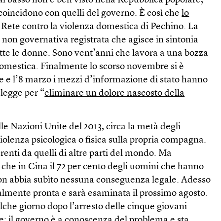
l basso non è ben visto nella Repubblica popolare,
i coincidono con quelli del governo. È così che
lo
a Rete contro la violenza domestica di Pechino. La
non governativa registrata che agisce in sintonia
utte le donne. Sono vent’anni che lavora a una bozza
 domestica. Finalmente lo scorso novembre si è
ne e l’8 marzo i mezzi d’informazione di stato hanno
 legge per “
eliminare un dolore nascosto della
lle
Nazioni Unite del 2013
, circa la metà degli
iolenza psicologica o fisica sulla propria compagna.
enti da quelli di altre parti del mondo. Ma
che in Cina il 72 per cento degli uomini che hanno
on abbia subìto nessuna conseguenza legale. Adesso
almente pronta e sarà esaminata il prossimo agosto.
alche giorno dopo l’arresto delle cinque giovani
: il governo è a conoscenza del problema e sta