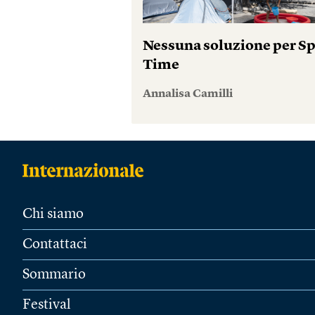
Nessuna soluzione per S
Time
Annalisa Camilli
Chi siamo
Contattaci
Sommario
Festival