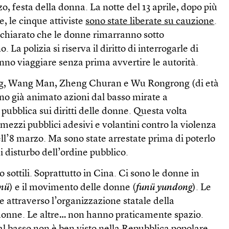
o, festa della donna. La notte del 13 aprile, dopo più
, le cinque attiviste
sono state liberate su cauzione
.
ichiarato che le donne rimarranno sotto
La polizia si riserva il diritto di interrogarle di
no viaggiare senza prima avvertire le autorità.
ing, Wang Man, Zheng Churan e Wu Rongrong (di età
vano già animato azioni dal basso mirate a
 pubblica sui diritti delle donne. Questa volta
 mezzi pubblici adesivi e volantini contro la violenza
ll’8 marzo. Ma sono state arrestate prima di poterlo
i disturbo dell’ordine pubblico.
o sottili. Soprattutto in Cina. Ci sono le donne in
nü
) e il movimento delle donne (
funü yundong
). Le
 attraverso l’organizzazione statale della
 donne. Le altre… non hanno praticamente spazio.