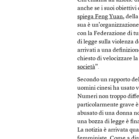
Chi chiama all’azione da
anche se i suoi obiettiv
spiega Feng Yuan
, dell
sua è un’organizzazione 
con la Federazione di t
di legge sulla violenza
arrivati a una definizio
chiesto di velocizzare la
società
”.
Secondo un rapporto de
uomini cinesi ha usato v
Numeri non troppo differ
particolarmente grave è 
abusato di una donna n
una bozza di legge è fin
La notizia è arrivata qu
femministe. Come a dire