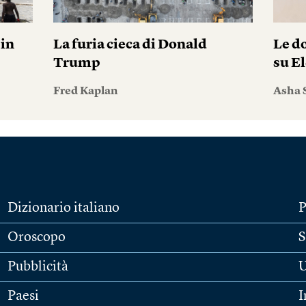
pin
La furia cieca di Donald
Le do
Trump
su El
Fred Kaplan
Asha 
Dizionario italiano
P
Oroscopo
S
Pubblicità
U
Paesi
I