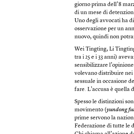
giorno prima dell’8 marz
di un mese di detenzione
Uno degli avvocati ha d
osservazione per un anno. 
nuovo, quindi non potran
Wei Tingting, Li Tingt
tra i 25 e i 33 anni) ave
sensibilizzare l’opinione
volevano distribuire nei
sessuale in occasione de
fare. L’accusa è quella d
Spesso le distinzioni son
movimento (
yundong fu
prime servono la nazione
Federazione di tutte le