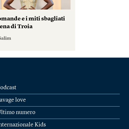
mande e i miti sbagliati
ena di Troia
Salim
odcast
avage love
ltimo numero
nternazionale Kids