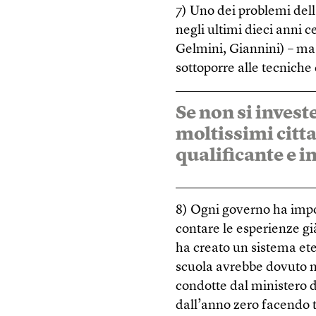
7) Uno dei problemi dell
negli ultimi dieci anni c
Gelmini, Giannini) – ma c
sottoporre alle tecniche
Se non si investe
moltissimi citt
qualificante e i
8) Ogni governo ha impos
contare le esperienze g
ha creato un sistema et
scuola avrebbe dovuto m
condotte dal ministero de
dall’anno zero facendo t