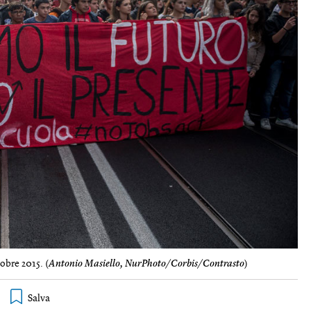
obre 2015. (
Antonio Masiello, NurPhoto/Corbis/Contrasto
)