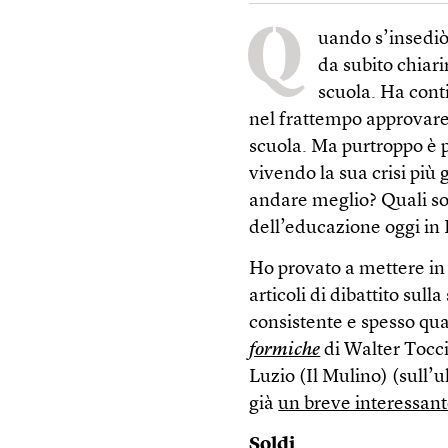
Q
uando s’insediò
da subito chiari
scuola. Ha cont
nel frattempo approvare
scuola. Ma purtroppo è pr
vivendo la sua crisi più
andare meglio? Quali son
dell’educazione oggi in I
Ho provato a mettere in 
articoli di dibattito sull
consistente e spesso quas
formiche
di Walter Tocci
Luzio (Il Mulino) (sull’
già
un breve interessant
Soldi