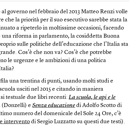
 al governo nel febbraio del 2013 Matteo Renzi volle
re che la priorità per il suo esecutivo sarebbe stata la
inuato a ripeterlo in moltissime occasioni, facendo
 una riforma in parlamento, la cosiddetta Buona
oprio sulle politiche dell’educazione che l’Italia sta
 grande. Cos’è che non va? Cos’è che potrebbe
o le urgenze e le ambizioni di una politica
talia?
fila una trentina di punti, usando molti studi e
a scuola usciti nel 2015 e citando in maniera
i testuale due libri recenti:
La scuola, le api e le
 (Donzelli) e
Senza educazione
di Adolfo Scotto di
ultimo numero del domenicale del Sole 24 Ore, c’è
e intervento
di Sergio Luzzatto su questi due testi).