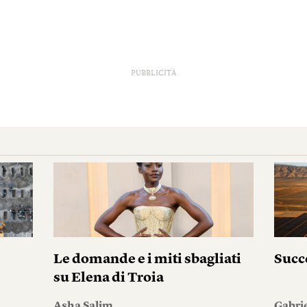
PUBBLICITÀ
Le domande e i miti sbagliati
Succ
su Elena di Troia
Asha Salim
Gabri