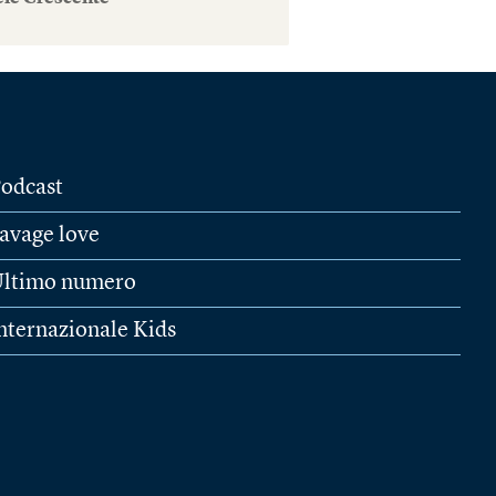
odcast
avage love
ltimo numero
nternazionale Kids