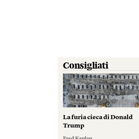
Consigliati
La furia cieca di Donald
Trump
Fred Kaplan