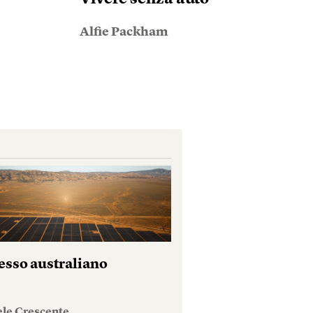
Alfie Packham
esso australiano
ele Crescente