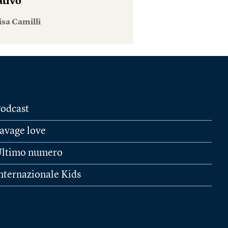
ativo
isa Camilli
odcast
avage love
ltimo numero
nternazionale Kids