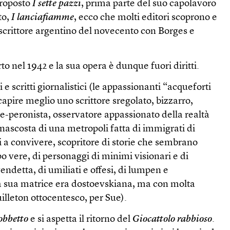
roposto
I sette pazzi
, prima parte del suo capolavoro
to,
I lanciafiamme
, ecco che molti editori scoprono e
scrittore argentino del novecento con Borges e
o nel 1942 e la sua opera è dunque fuori diritti.
e scritti giornalistici (le appassionanti “acqueforti
capire meglio uno scrittore sregolato, bizzarro,
e-peronista, osservatore appassionato della realtà
 nascosta di una metropoli fatta di immigrati di
i a convivere, scopritore di storie che sembrano
o vere, di personaggi di minimi visionari e di
endetta, di umiliati e offesi, di lumpen e
la sua matrice era dostoevskiana, ma con molta
uilleton ottocentesco, per Sue).
gobbetto
e si aspetta il ritorno del
Giocattolo rabbioso
.