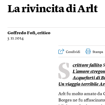
La rivincita di Arlt
Goffredo Fofi
, critico
5.11.2014
Condividi
Stampa
S
crittore fallito
S
L’amore strego
Acqueforti di B
Un viaggio terribile Ar
Arlt fu molto amato da 
Borges ne fu affascina