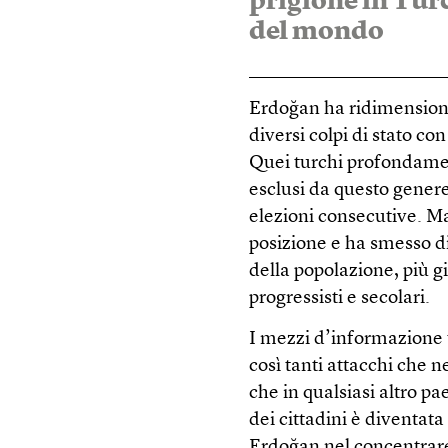
prigione in Turc
del mondo
Erdoğan ha ridimensiona
diversi colpi di stato con
Quei turchi profondament
esclusi da questo genere
elezioni consecutive. Ma
posizione e ha smesso di
della popolazione, più g
progressisti e secolari.
I mezzi d’informazione 
così tanti attacchi che n
che in qualsiasi altro p
dei cittadini è diventat
Erdoğan nel concentrare 