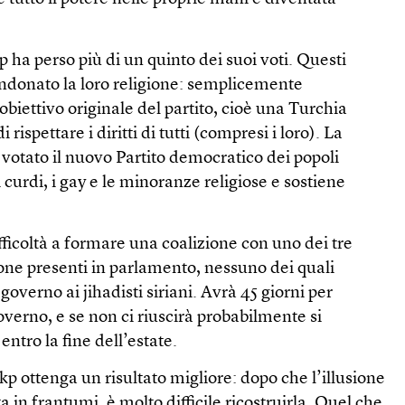
p ha perso più di un quinto dei suoi voti. Questi
ndonato la loro religione: semplicemente
biettivo originale del partito, cioè una Turchia
rispettare i diritti di tutti (compresi i loro). La
 votato il nuovo Partito democratico dei popoli
 curdi, i gay e le minoranze religiose e sostiene
.
ficoltà a formare una coalizione con uno dei tre
ione presenti in parlamento, nessuno dei quali
governo ai jihadisti siriani. Avrà 45 giorni per
verno, e se non ci riuscirà probabilmente si
ntro la fine dell’estate.
kp ottenga un risultato migliore: dopo che l’illusione
ta in frantumi, è molto difficile ricostruirla. Quel che