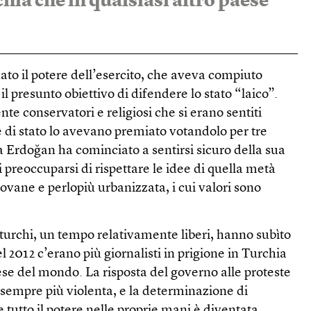
hia che in qualsiasi altro paese
to il potere dell’esercito, che aveva compiuto
 il presunto obiettivo di difendere lo stato “laico”.
e conservatori e religiosi che si erano sentiti
 di stato lo avevano premiato votandolo per tre
 Erdoğan ha cominciato a sentirsi sicuro della sua
 preoccuparsi di rispettare le idee di quella metà
iovane e perlopiù urbanizzata, i cui valori sono
turchi, un tempo relativamente liberi, hanno subìto
el 2012 c’erano più giornalisti in prigione in Turchia
aese del mondo. La risposta del governo alle proteste
a sempre più violenta, e la determinazione di
tutto il potere nelle proprie mani è diventata