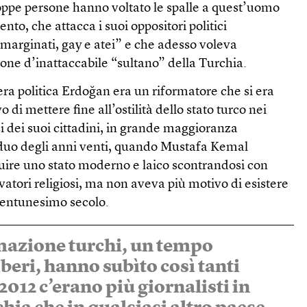
oppe persone hanno voltato le spalle a quest’uomo
nto, che attacca i suoi oppositori politici
 emarginati, gay e atei” e che adesso voleva
ione d’inattaccabile “sultano” della Turchia.
iera politica Erdoğan era un riformatore che si era
vo di mettere fine all’ostilità dello stato turco nei
si dei suoi cittadini, in grande maggioranza
duo degli anni venti, quando Mustafa Kemal
ruire uno stato moderno e laico scontrandosi con
vatori religiosi, ma non aveva più motivo di esistere
ventunesimo secolo.
mazione turchi, un tempo
beri, hanno subìto così tanti
 2012 c’erano più giornalisti in