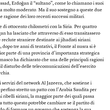
Assad, Erdoğan il “sultano”, come lo chiamano i suoi
sta molto moderato. Ma il suo sostegno a queste due
e ragione dei loro recenti successi militari.
 di ottocento chilometri con la Siria. Per quattro
ğan ha lasciato che attraverso di esso transitassero
eclute straniere destinate ai jihadisti siriani.
opo tre anni di tentativi, il Fronte al nusra si è
or parte di una provincia d’importanza strategica
masco ha dichiarato che una delle principali ragioni
 il disturbo delle telecomunicazioni dell’esercito
rchia.
servizi del network Al Jazeera, che sostiene i
 perfino stretto un patto con l’Arabia Saudita per
i ribelli siriani, la maggior parte dei quali passa
a tutto questo potrebbe cambiare se il partito di
do di formare un governo che sostenga la sua