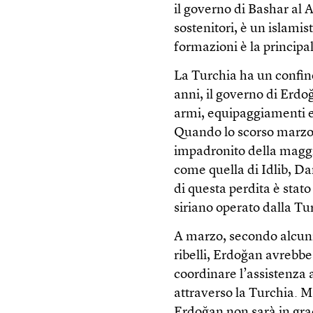
il governo di Bashar al 
sostenitori, è un islami
formazioni è la principal
La Turchia ha un confine
anni, il governo di Erdo
armi, equipaggiamenti e r
Quando lo scorso marzo, d
impadronito della maggi
come quella di Idlib, Da
di questa perdita è stato
siriano operato dalla Tu
A marzo, secondo alcuni 
ribelli, Erdoğan avrebbe
coordinare l’assistenza a
attraverso la Turchia. M
Erdoğan non sarà in gra