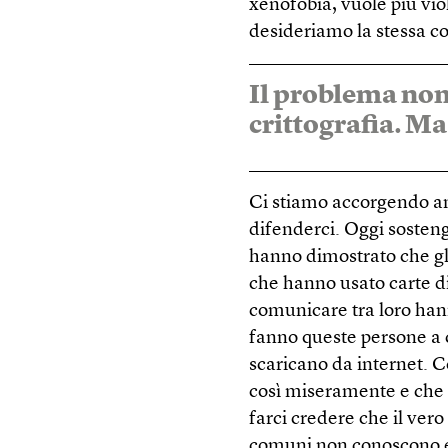
xenofobia, vuole più vi
desideriamo la stessa co
Il problema non 
crittografia. Ma
Ci stiamo accorgendo anc
difenderci. Oggi sosteng
hanno dimostrato che gli
che hanno usato carte di
comunicare tra loro han
fanno queste persone a co
scaricano da internet. Co
così miseramente e che a
farci credere che il vero
comuni non conoscono e 