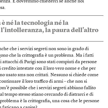
olenza. E dovremmo chiederci se anche noi
sa.
è né la tecnologia né la
 l’intolleranza, la paura dell’altro
he che i servizi segreti non sono in grado di
ono che la crittografia è un problema. Ma i fatti
 attacchi di Parigi sono stati compiuti da persone
 credito intestate con il loro vero nome e che per
no usato sms non crittati. Nessuno si chiede come
ntinuare il loro traffico di armi – che non si
m’è possibile che i servizi segreti abbiano fallito
l tempo stesso stiano cercando di distrarci e di
 problema è la crittografia, una cosa che le persone
faticano a capire?