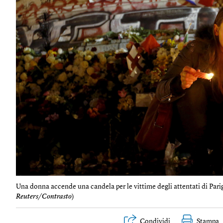
Una donna accende una candela per le vittime degli attentati di Parig
Reuters/Contrasto
)
Condividi
Stampa