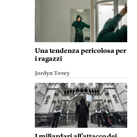
Una tendenza pericolosa per
i ragazzi
Jordyn Tovey
I miliardari all’attacco dei