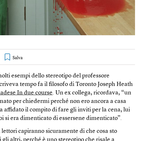
olti esempi dello stereotipo del professore
scriveva tempo fa il filosofo di Toronto Joseph Heath
nadese In due course
. Un ex collega, ricordava, “un
mato per chiedermi perché non ero ancora a casa
affidato il compito di fare gli inviti per la cena, lui
oi si era dimenticato di essersene dimenticato”.
i lettori capiranno sicuramente di che cosa sto
gli altri, perché è uno stereotipo che risale a