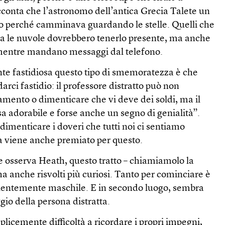
racconta che l’astronomo dell’antica Grecia Talete un
o perché camminava guardando le stelle. Quelli che
ra le nuvole dovrebbero tenerlo presente, ma anche
entre mandano messaggi dal telefono.
te fastidiosa questo tipo di smemoratezza è che
ci fastidio: il professore distratto può non
amento o dimenticare che vi deve dei soldi, ma il
a adorabile e forse anche un segno di genialità”.
dimenticare i doveri che tutti noi ci sentiamo
ma viene anche premiato per questo.
e osserva Heath, questo tratto – chiamiamolo la
ha anche risvolti più curiosi. Tanto per cominciare è
alentemente maschile. E in secondo luogo, sembra
io della persona distratta.
icemente difficoltà a ricordare i propri impegni,