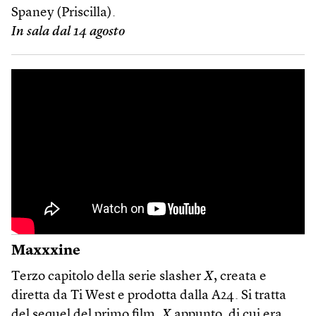
Spaney (Priscilla).
In sala dal 14 agosto
Maxxxine
Terzo capitolo della serie slasher
X
, creata e
diretta da Ti West e prodotta dalla A24. Si tratta
del sequel del primo film,
X
appunto, di cui era