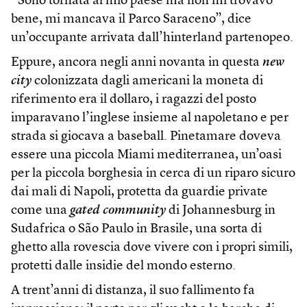
“Sono tornata al mio paese ma non mi trovavo
bene, mi mancava il Parco Saraceno”, dice
un’occupante arrivata dall’hinterland partenopeo.
Eppure, ancora negli anni novanta in questa
new
city
colonizzata dagli americani la moneta di
riferimento era il dollaro, i ragazzi del posto
imparavano l’inglese insieme al napoletano e per
strada si giocava a baseball. Pinetamare doveva
essere una piccola Miami mediterranea, un’oasi
per la piccola borghesia in cerca di un riparo sicuro
dai mali di Napoli, protetta da guardie private
come una
gated community
di Johannesburg in
Sudafrica o São Paulo in Brasile, una sorta di
ghetto alla rovescia dove vivere con i propri simili,
protetti dalle insidie del mondo esterno.
A trent’anni di distanza, il suo fallimento fa