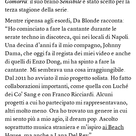
Gomorra
: il suo brano
Sensibile
è stato scelto per la
terza stagione della serie.
Mentre ripensa agli esordi, Da Blonde racconta:
“Ho cominciato a fare la cantante durante le
serate techno in discoteca, qui nei locali di Napoli.
Una decina d’anni fa il mio compagno, Johnny
Dama, che oggi fa il regista dei miei video e anche
di quelli di Enzo Dong, mi ha spinto a fare la
cantante. Mi sembrava una cosa irraggiungibile.
Dal 2011 ho avviato il mio progetto solista. Ho fatto
collaborazioni importanti, come quella con Luché
dei Co’ Sang e con Franco Ricciardi. Alcuni
progetti a cui ho partecipato mi rappresentavano,
altri molto meno. Ora ho trovato un genere in cui
mi sento più a mio agio, il dream pop. Ascolto
soprattutto musica straniera e m’ispiro
ai Beach
House
, ma anche a Lana Del Rey”.