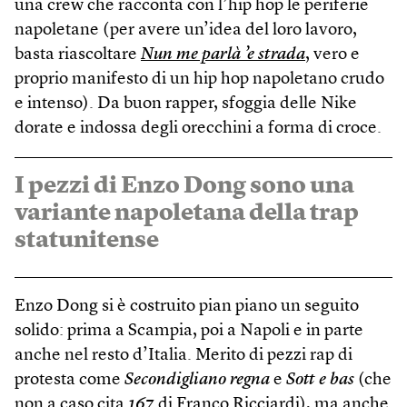
una crew che racconta con l’hip hop le periferie
napoletane (per avere un’idea del loro lavoro,
basta riascoltare
Nun me parlà
’e
strada
, vero e
proprio manifesto di un hip hop napoletano crudo
e intenso). Da buon rapper, sfoggia delle Nike
dorate e indossa degli orecchini a forma di croce.
I pezzi di Enzo Dong sono una
variante napoletana della trap
statunitense
Enzo Dong si è costruito pian piano un seguito
solido: prima a Scampia, poi a Napoli e in parte
anche nel resto d’Italia. Merito di pezzi rap di
protesta come
Secondigliano regna
e
Sott e bas
(che
non a caso cita
167
di Franco Ricciardi), ma anche