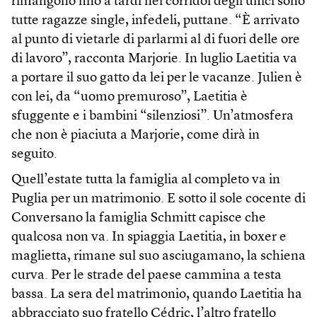
rimangono fino a tardi nei corridoi degli uffici sono
tutte ragazze single, infedeli, puttane. “È arrivato
al punto di vietarle di parlarmi al di fuori delle ore
di lavoro”, racconta Marjorie. In luglio Laetitia va
a portare il suo gatto da lei per le vacanze. Julien è
con lei, da “uomo premuroso”, Laetitia è
sfuggente e i bambini “silenziosi”. Un’atmosfera
che non è piaciuta a Marjorie, come dirà in
seguito.
Quell’estate tutta la famiglia al completo va in
Puglia per un matrimonio. E sotto il sole cocente di
Conversano la famiglia Schmitt capisce che
qualcosa non va. In spiaggia Laetitia, in boxer e
maglietta, rimane sul suo asciugamano, la schiena
curva. Per le strade del paese cammina a testa
bassa. La sera del matrimonio, quando Laetitia ha
abbracciato suo fratello Cédric, l’altro fratello