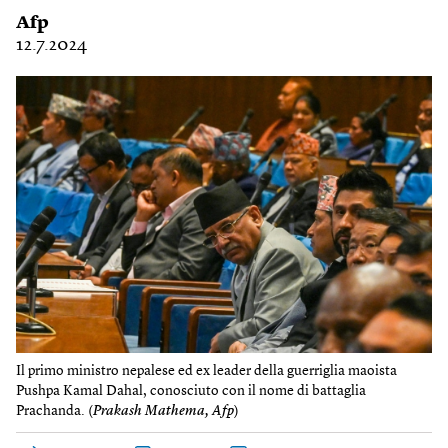
Afp
12.7.2024
Il primo ministro nepalese ed ex leader della guerriglia maoista
Pushpa Kamal Dahal, conosciuto con il nome di battaglia
Prachanda. (
Prakash Mathema, Afp
)