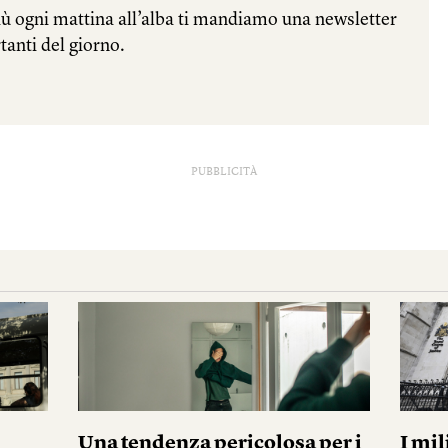
PUBBLICITÀ
Una tendenza pericolosa per i
I mil