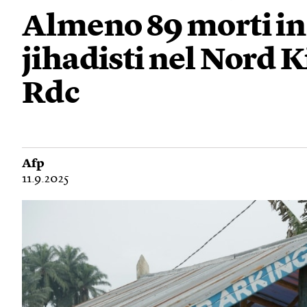
Almeno 89 morti in
jihadisti nel Nord Ki
Rdc
Afp
11.9.2025