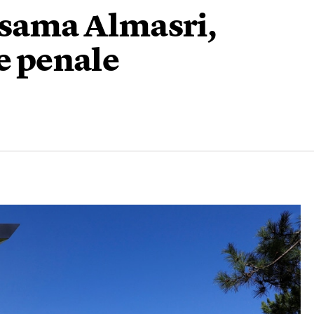
 Osama Almasri,
te penale