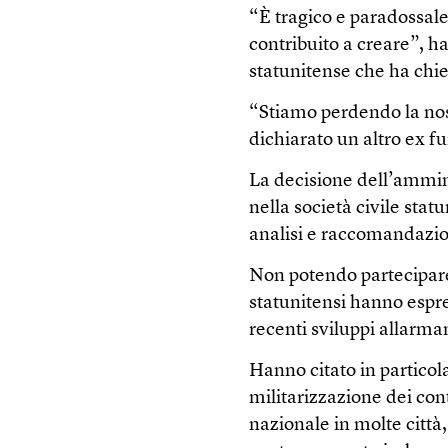
“È tragico e paradossal
contribuito a creare”, h
statunitense che ha chie
“Stiamo perdendo la nost
dichiarato un altro ex f
La decisione dell’ammin
nella società civile sta
analisi e raccomandazio
Non potendo partecipare
statunitensi hanno espre
recenti sviluppi allarman
Hanno citato in particola
militarizzazione dei cont
nazionale in molte città,