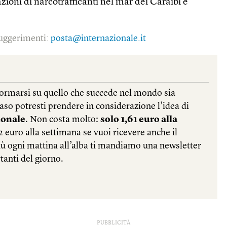
ioni di narcotrafficanti nel mar dei Caraibi e
 suggerimenti:
posta@internazionale.it
PUBBLICITÀ