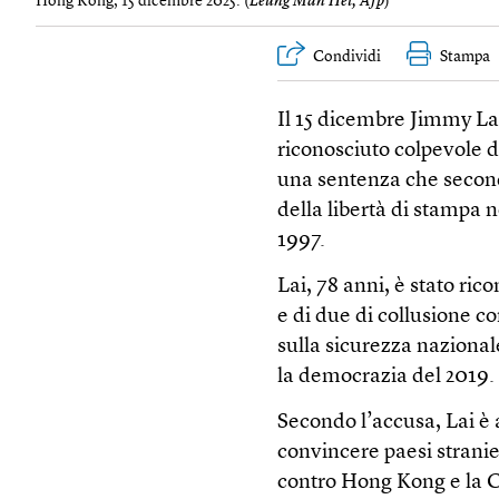
Hong Kong, 15 dicembre 2025. (
Leung Man Hei, Afp
)
Condividi
Stampa
Il 15 dicembre Jimmy La
riconosciuto colpevole di
una sentenza che secondo
della libertà di stampa ne
1997.
Lai, 78 anni, è stato ri
e di due di collusione co
sulla sicurezza nazional
la democrazia del 2019.
Secondo l’accusa, Lai è a
convincere paesi stranie
contro Hong Kong e la Ci