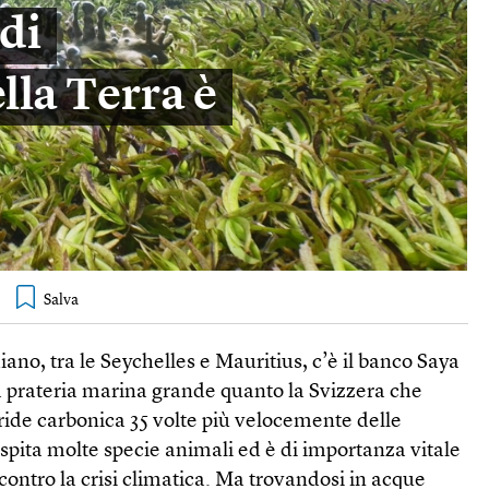
di
lla Terra è
iano, tra le Seychelles e Mauritius, c’è il banco Saya
 prateria marina grande quanto la Svizzera che
ride carbonica 35 volte più velocemente delle
 ospita molte specie animali ed è di importanza vitale
a contro la crisi climatica. Ma trovandosi in acque