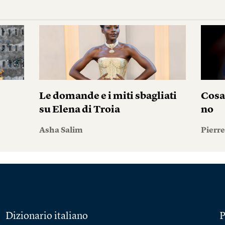
Le domande e i miti sbagliati
Cosa
su Elena di Troia
no
Asha Salim
Pierr
Dizionario italiano
P