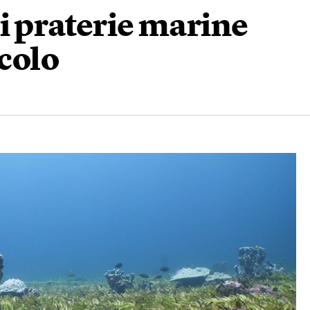
i praterie marine
icolo