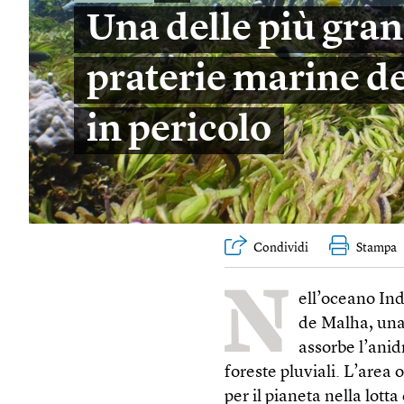
Una delle più gran
praterie marine de
in pericolo
Condividi
Stampa
N
ell’oceano Ind
de Malha, una
assorbe l’anid
foreste pluviali. L’area
per il pianeta nella lott