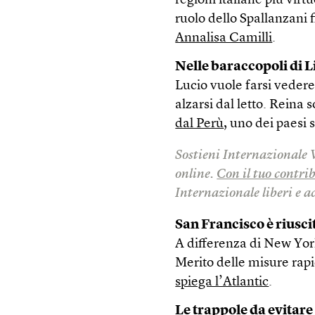
regioni italiane più vir
ruolo dello Spallanzani f
Annalisa Camilli
.
Nelle baraccopoli di 
Lucio vuole farsi vedere 
alzarsi dal letto. Reina 
dal Perù
, uno dei paesi 
Sostieni Internazionale 
online.
Con il tuo contri
Internazionale liberi e acc
San Francisco è riuscit
A differenza di New York,
Merito delle misure rap
spiega l’Atlantic
.
Le trappole da evitare