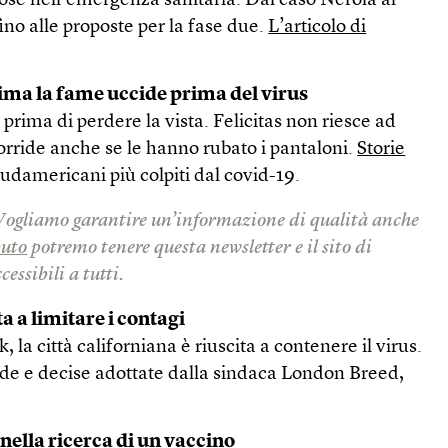
tuose nell’emergenza sanitaria. Dal caso Nerola al
ino alle proposte per la fase due.
L’articolo di
Lima la fame uccide prima del virus
prima di perdere la vista. Felicitas non riesce ad
sorride anche se le hanno rubato i pantaloni.
Storie
sudamericani più colpiti dal covid-19.
Vogliamo garantire un’informazione di qualità anche
buto
potremo tenere questa newsletter e il sito di
essibili a tutti.
a a limitare i contagi
 la città californiana è riuscita a contenere il virus.
ide e decise adottate dalla sindaca London Breed,
 nella ricerca di un vaccino