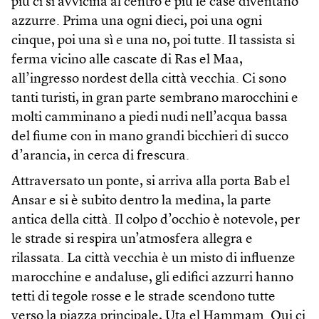
più ci si avvicina al centro e più le case diventano
azzurre. Prima una ogni dieci, poi una ogni
cinque, poi una sì e una no, poi tutte. Il tassista si
ferma vicino alle cascate di Ras el Maa,
all’ingresso nordest della città vecchia. Ci sono
tanti turisti, in gran parte sembrano marocchini e
molti camminano a piedi nudi nell’acqua bassa
del fiume con in mano grandi bicchieri di succo
d’arancia, in cerca di frescura.
Attraversato un ponte, si arriva alla porta Bab el
Ansar e si è subito dentro la medina, la parte
antica della città. Il colpo d’occhio è notevole, per
le strade si respira un’atmosfera allegra e
rilassata. La città vecchia è un misto di influenze
marocchine e andaluse, gli edifici azzurri hanno
tetti di tegole rosse e le strade scendono tutte
verso la piazza principale, Uta el Hammam. Qui ci