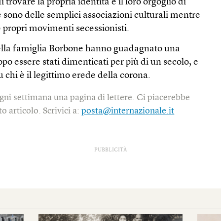
i trovare la propria identità e il loro orgoglio di
 sono delle semplici associazioni culturali mentre
 e propri movimenti secessionisti.
della famiglia Borbone hanno guadagnato una
po essere stati dimenticati per più di un secolo, e
 chi è il legittimo erede della corona.
gni settimana una pagina di lettere. Ci piacerebbe
o articolo. Scrivici a:
posta@internazionale.it
PUBBLICITÀ