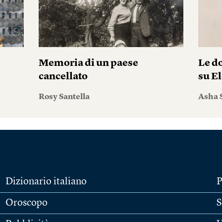
Memoria di un paese
Le do
cancellato
su El
Rosy Santella
Asha 
Dizionario italiano
P
Oroscopo
S