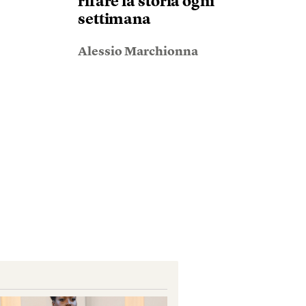
rifare la storia ogni
settimana
Alessio Marchionna