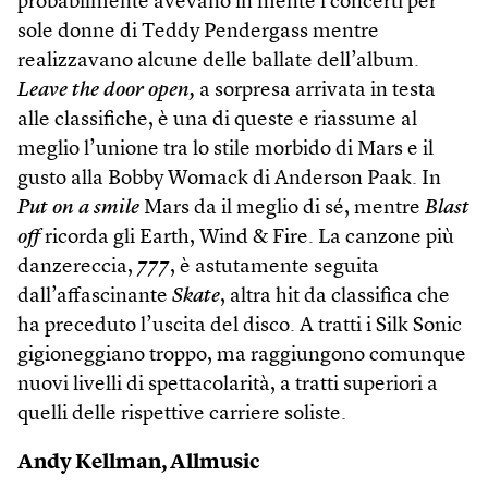
probabilmente avevano in mente i concerti per
sole donne di Teddy Pendergass mentre
realizzavano alcune delle ballate dell’album.
Leave the door open,
a sorpresa arrivata in testa
alle classifiche, è una di queste e riassume al
meglio l’unione tra lo stile morbido di Mars e il
gusto alla Bobby Womack di Anderson Paak. In
Put on a smile
Mars da il meglio di sé, mentre
Blast
off
ricorda gli Earth, Wind & Fire. La canzone più
danzereccia,
777
, è astutamente seguita
dall’affascinante
Skate
, altra hit da classifica che
ha preceduto l’uscita del disco. A tratti i Silk Sonic
gigioneggiano troppo, ma raggiungono comunque
nuovi livelli di spettacolarità, a tratti superiori a
quelli delle rispettive carriere soliste.
Andy Kellman, Allmusic