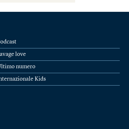
odcast
avage love
ltimo numero
nternazionale Kids