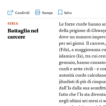
Condividi
Stampa
SIRIA
Le forze curde hanno ann
Battaglia nel
della prigione di Ghway
carcere
dove un numero imprecisa
per sei giorni. Il carcer
(Fds), a maggioranza cur
islamico (Is), tra cui ce
gennaio, hanno causato 1
curdi e sette civili – e c
autorità curde calcolano
jihadisti di più di cinqu
dall’Is dalla sua sconfitt
fatto che l’Is sta dive
negli ultimi sei mesi ci s