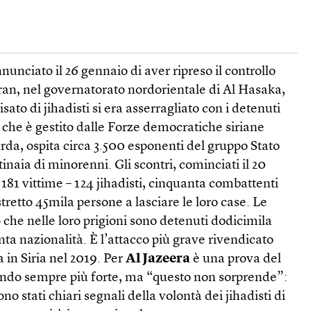
unciato il 26 gennaio di aver ripreso il controllo
ran, nel governatorato nordorientale di Al Hasaka,
to di jihadisti si era asserragliato con i detenuti
e, che è gestito dalle Forze democratiche siriane
da, ospita circa 3.500 esponenti del gruppo Stato
ntinaia di minorenni. Gli scontri, cominciati il 20
81 vittime – 124 jihadisti, cinquanta combattenti
ostretto 45mila persone a lasciare le loro case. Le
 che nelle loro prigioni sono detenuti dodicimila
anta nazionalità. È l’attacco più grave rivendicato
a in Siria nel 2019. Per
Al Jazeera
è una prova del
ntando sempre più forte, ma “questo non sorprende”:
ono stati chiari segnali della volontà dei jihadisti di