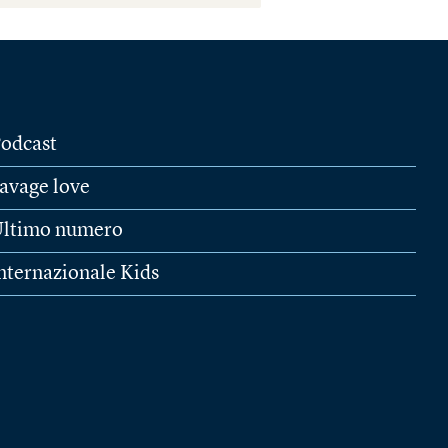
odcast
avage love
ltimo numero
nternazionale Kids