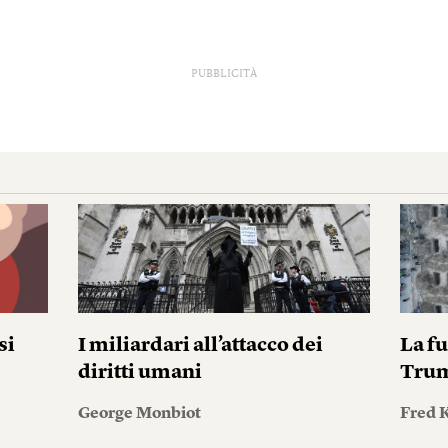
PUBBLICITÀ
si
I miliardari all’attacco dei
La fu
diritti umani
Tru
George Monbiot
Fred 