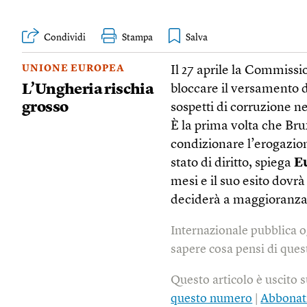
Condividi
Stampa
UNIONE EUROPEA
Il 27 aprile la Commiss
L’Ungheria rischia
bloccare il versamento d
grosso
sospetti di corruzione n
È la prima volta che Bru
condizionare l’erogazion
stato di diritto, spiega
E
mesi e il suo esito dovr
deciderà a maggioranza 
Internazionale pubblica o
sapere cosa pensi di quest
Questo articolo è uscito 
questo numero
|
Abbonat