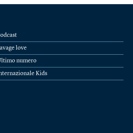
odcast
avage love
ltimo numero
nternazionale Kids