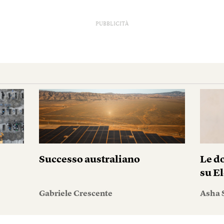
PUBBLICITÀ
Successo australiano
Le do
su El
Gabriele Crescente
Asha 