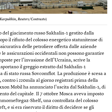
 Karpukhin, Reuters/Contrasto
)
 del giacimento russo Sakhalin-1 gestito dalla
po il rifiuto del colosso energetico statunitense di
sicurativa delle petroliere offerta dalle aziende
e le assicurazioni occidentali non possono garantire
mposte per l’invasione dell’Ucraina, scrive la
asportano il greggio estratto dal Sakhalin-1
a di stato russa Sovcomflot. La produzione è scesa a
o, contro i 220mila al giorno registrati prima della
 Exxon Mobil ha annunciato l’uscita dal Sakhalin-1, di
cento del capitale. Il 7 ottobre Mosca aveva imposto
nmorneftegaz-Shelf, una controllata del colosso
ft, e si era riservato il diritto di decidere se gli