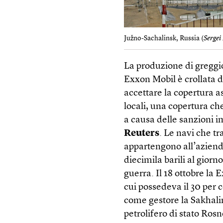
Južno-Sachalinsk, Russia (
Sergei
La produzione di greggio
Exxon Mobil è crollata do
accettare la copertura as
locali, una copertura ch
a causa delle sanzioni i
Reuters
. Le navi che tr
appartengono all’aziend
diecimila barili al giorn
guerra. Il 18 ottobre la
cui possedeva il 30 per 
come gestore la Sakhali
petrolifero di stato Rosne