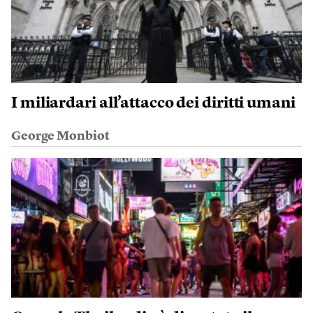
I miliardari all’attacco dei diritti umani
George Monbiot