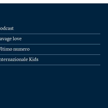
odcast
avage love
ltimo numero
nternazionale Kids