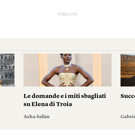
PUBBLICITÀ
Le domande e i miti sbagliati
Succ
su Elena di Troia
Asha Salim
Gabri