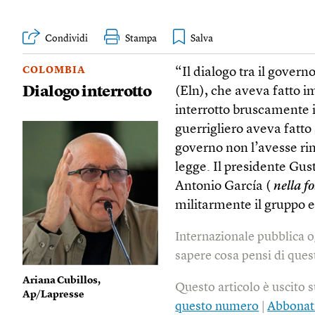
Condividi
Stampa
COLOMBIA
“Il dialogo tra il gover
Dialogo interrotto
(Eln), che aveva fatto i
interrotto bruscamente 
guerrigliero aveva fatto 
governo non l’avesse rim
legge. Il presidente Gus
Antonio García (
nella f
militarmente il gruppo e
Internazionale pubblica o
sapere cosa pensi di quest
Ariana Cubillos,
Questo articolo è uscito 
Ap/Lapresse
questo numero
|
Abbonat