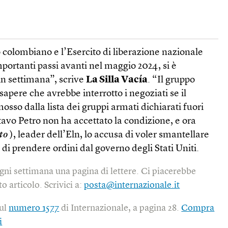
no colombiano e l’Esercito di liberazione nazionale
mportanti passi avanti nel maggio 2024, si è
in settimana”, scrive
La Silla Vacía
. “Il gruppo
sapere che avrebbe interrotto i negoziati se il
osso dalla lista dei gruppi armati dichiarati fuori
tavo Petro non ha accettato la condizione, e ora
oto
), leader dell’Eln, lo accusa di voler smantellare
 di prendere ordini dal governo degli Stati Uniti.
gni settimana una pagina di lettere. Ci piacerebbe
o articolo. Scrivici a:
posta@internazionale.it
sul
numero 1577
di Internazionale, a pagina 28.
Compra
i