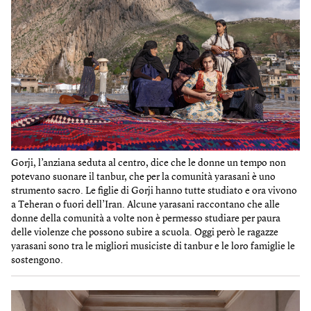
Gorji, l’anziana seduta al centro, dice che le donne un tempo non
potevano suonare il tanbur, che per la comunità yarasani è uno
strumento sacro. Le figlie di Gorji hanno tutte studiato e ora vivono
a Teheran o fuori dell’Iran. Alcune yarasani raccontano che alle
donne della comunità a volte non è permesso studiare per paura
delle violenze che possono subire a scuola. Oggi però le ragazze
yarasani sono tra le migliori musiciste di tanbur e le loro famiglie le
sostengono.