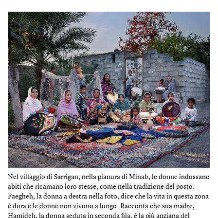
Nel villaggio di Sarrigan, nella pianura di Minab, le donne indossano
abiti che ricamano loro stesse, come nella tradizione del posto.
Faegheh, la donna a destra nella foto, dice che la vita in questa zona
è dura e le donne non vivono a lungo. Racconta che sua madre,
Hamideh, la donna seduta in seconda fila, è la più anziana del