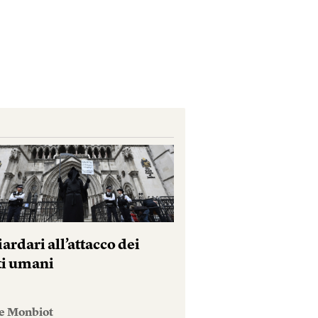
iardari all’attacco dei
tti umani
e Monbiot