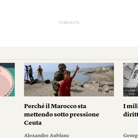
PUBBLICITÀ
Perché il Marocco sta
I mil
mettendo sotto pressione
diri
Ceuta
Alexandre Aublanc
Georg