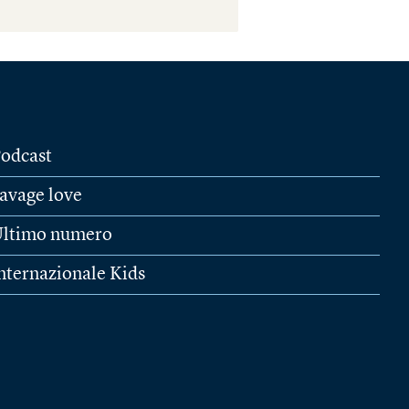
odcast
avage love
ltimo numero
nternazionale Kids