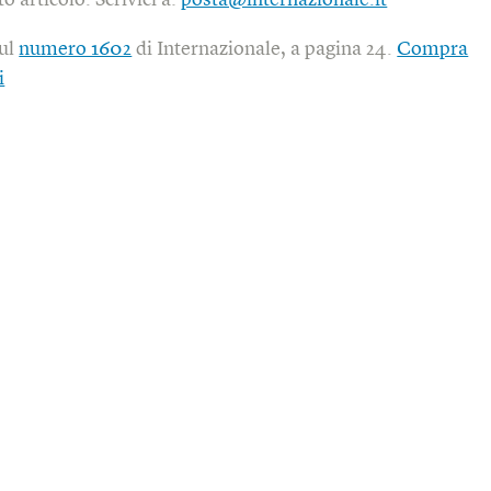
o articolo. Scrivici a:
posta@internazionale.it
sul
numero 1602
di Internazionale, a pagina 24.
Compra
i