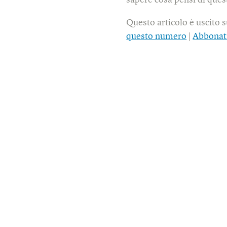
sapere cosa pensi di quest
Questo articolo è uscito 
questo numero
|
Abbonat