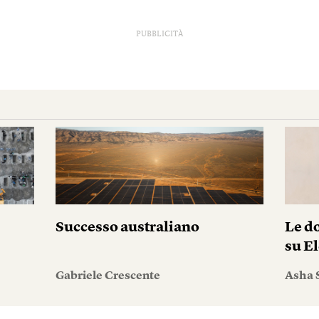
PUBBLICITÀ
Successo australiano
Le do
su El
Gabriele Crescente
Asha 