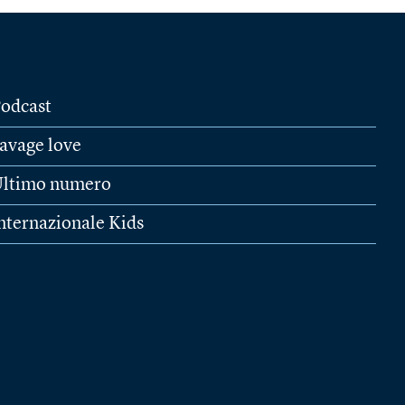
odcast
avage love
ltimo numero
nternazionale Kids