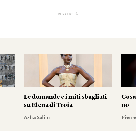
PUBBLICITÀ
Le domande e i miti sbagliati
Cosa
su Elena di Troia
no
Asha Salim
Pierr