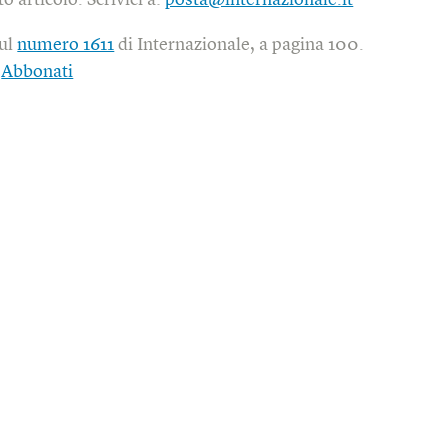
o articolo. Scrivici a:
posta@internazionale.it
sul
numero 1611
di Internazionale, a pagina 100.
|
Abbonati