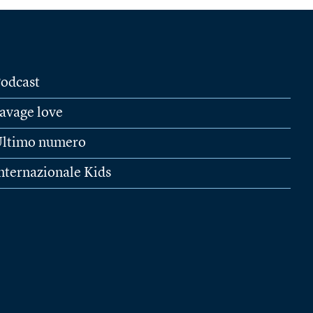
odcast
avage love
ltimo numero
nternazionale Kids