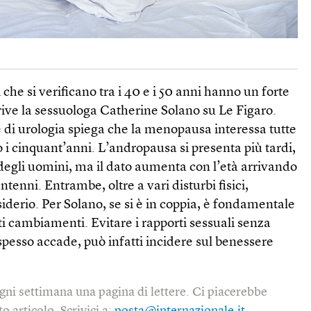
he si verificano tra i 40 e i 50 anni hanno un forte
crive la sessuologa Catherine Solano su Le Figaro.
 di urologia spiega che la menopausa interessa tutte
 i cinquant’anni. L’andropausa si presenta più tardi,
o degli uomini, ma il dato aumenta con l’età arrivando
ntenni. Entrambe, oltre a vari disturbi fisici,
siderio. Per Solano, se si è in coppia, è fondamentale
i cambiamenti. Evitare i rapporti sessuali senza
pesso accade, può infatti incidere sul benessere
gni settimana una pagina di lettere. Ci piacerebbe