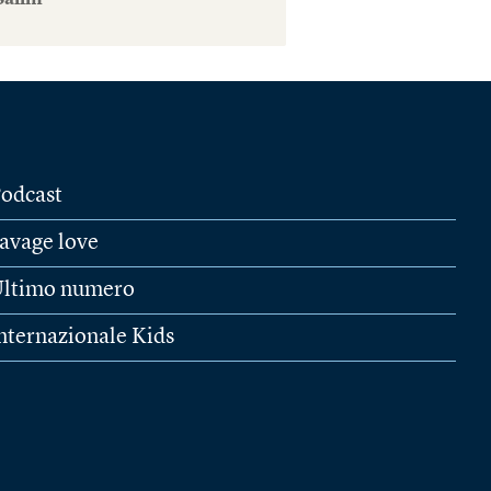
Salim
odcast
avage love
ltimo numero
nternazionale Kids