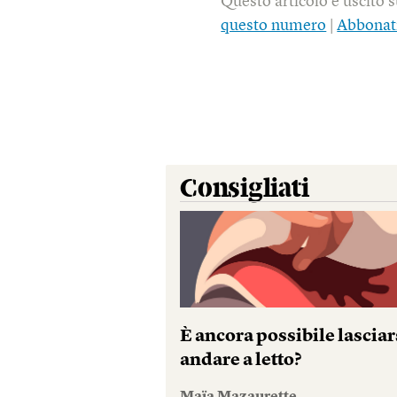
Questo articolo è uscito 
questo numero
|
Abbonat
Consigliati
È ancora possibile lasciar
andare a letto?