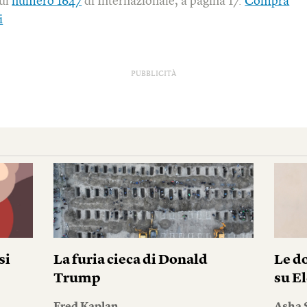
sul
numero 1647
di Internazionale, a pagina 17.
Compra
i
PUBBLICITÀ
si
La furia cieca di Donald
Le do
Trump
su El