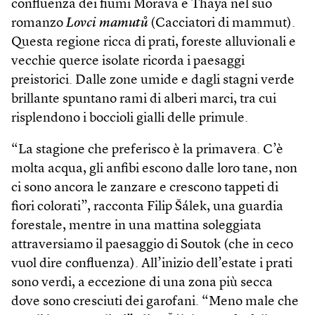
confluenza dei fiumi Morava e Thaya nel suo
romanzo
Lovci mamutů
(Cacciatori di mammut).
Questa regione ricca di prati, foreste alluvionali e
vecchie querce isolate ricorda i paesaggi
preistorici. Dalle zone umide e dagli stagni verde
brillante spuntano rami di alberi marci, tra cui
risplendono i boccioli gialli delle primule.
“La stagione che preferisco è la primavera. C’è
molta acqua, gli anfibi escono dalle loro tane, non
ci sono ancora le zanzare e crescono tappeti di
fiori colorati”, racconta Filip Šálek, una guardia
forestale, mentre in una mattina soleggiata
attraversiamo il paesaggio di Soutok (che in ceco
vuol dire confluenza). All’inizio dell’estate i prati
sono verdi, a eccezione di una zona più secca
dove sono cresciuti dei garofani. “Meno male che