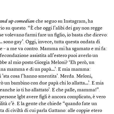
tand up comedian
che seguo su Instagram, ha
io su questo. “È che oggi l’alibi dei gay non regge
 se volevano farmi fare un figlio, io basta che dicevo:
 sono gay’. Oggi, invece, tutta questa ondata di
i pride – a me va contro. Mamma mi ha sgamato e mi fa:
fecondazione assistita all’estero puoi averlo un
ebbe al mio posto Giorgia Meloni? ‘Eh però, un
 una mamma e di un papà…’. E mia mamma:
i ’sta cosa l’hanno smentita’. Merda. Meloni,
ò un bambino con due papà chi lo allatta…’. E mia
che io ti ho allattato’. E che palle, mamma!”.
 persone lgbt avere figli è ancora complicato, è vero
lità c’è. E la gente che chiede “quando fate un
ta di civiltà di cui parla Gattano: alle coppie etero