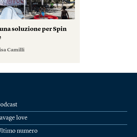
una soluzione per Spin
e
isa Camilli
odcast
avage love
ltimo numero