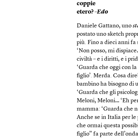
coppie
etero?
–Edo
Daniele Gattano, uno
s
postato uno sketch propr
più. Fino a dieci anni fa
‘Non posso, mi dispiace…
civiltà – e i diritti, e 
‘Guarda che oggi con la 
figlio’. Merda. Cosa dir
bambino ha bisogno di
‘Guarda che gli psicolog
Meloni, Meloni… ‘Eh per
mamma: ‘Guarda che nean
Anche se in Italia per le
che ormai questa possibi
figlio” fa parte dell’onda