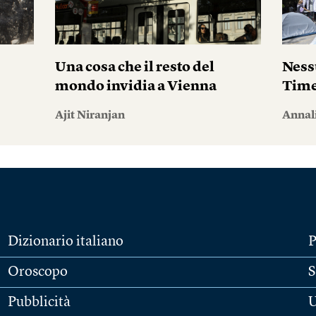
Una cosa che il resto del
Ness
mondo invidia a Vienna
Tim
Ajit Niranjan
Annal
Dizionario italiano
P
Oroscopo
S
Pubblicità
U