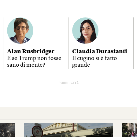
Alan Rusbridger
Claudia Durastanti
E se Trump non fosse
Il cugino si è fatto
sano di mente?
grande
PUBBLICITÀ