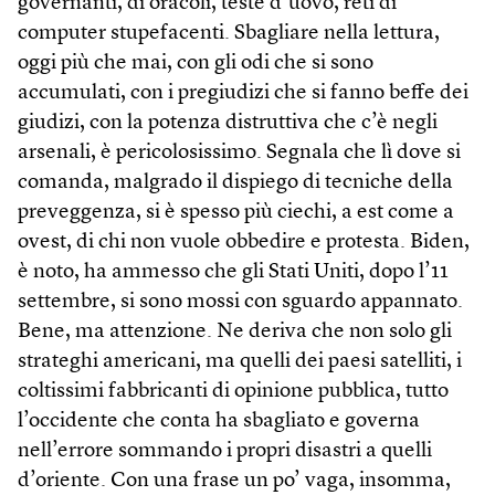
governanti, di oracoli, teste d’uovo, reti di
computer stupefacenti. Sbagliare nella lettura,
oggi più che mai, con gli odi che si sono
accumulati, con i pregiudizi che si fanno beffe dei
giudizi, con la potenza distruttiva che c’è negli
arsenali, è pericolosissimo. Segnala che lì dove si
comanda, malgrado il dispiego di tecniche della
preveggenza, si è spesso più ciechi, a est come a
ovest, di chi non vuole obbedire e protesta. Biden,
è noto, ha ammesso che gli Stati Uniti, dopo l’11
settembre, si sono mossi con sguardo appannato.
Bene, ma attenzione. Ne deriva che non solo gli
strateghi americani, ma quelli dei paesi satelliti, i
coltissimi fabbricanti di opinione pubblica, tutto
l’occidente che conta ha sbagliato e governa
nell’errore sommando i propri disastri a quelli
d’oriente. Con una frase un po’ vaga, insomma,