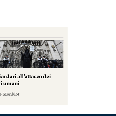
iardari all’attacco dei
tti umani
e Monbiot