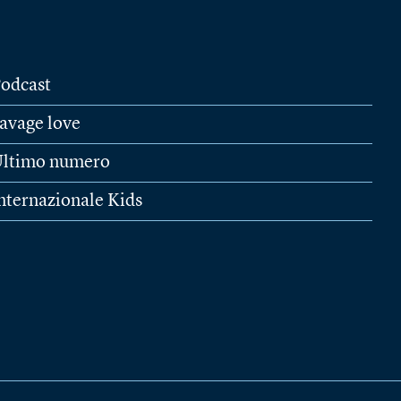
odcast
avage love
ltimo numero
nternazionale Kids