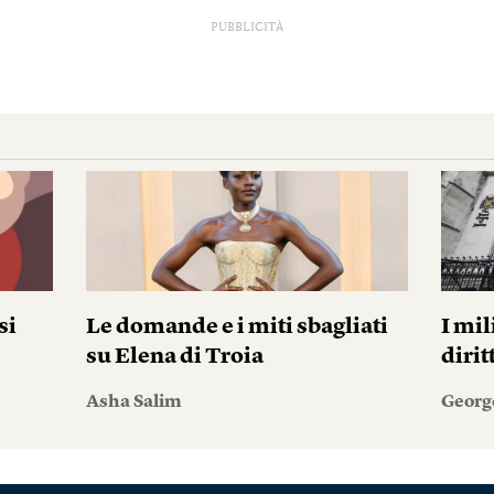
PUBBLICITÀ
si
Le domande e i miti sbagliati
I mil
su Elena di Troia
diri
Asha Salim
Georg