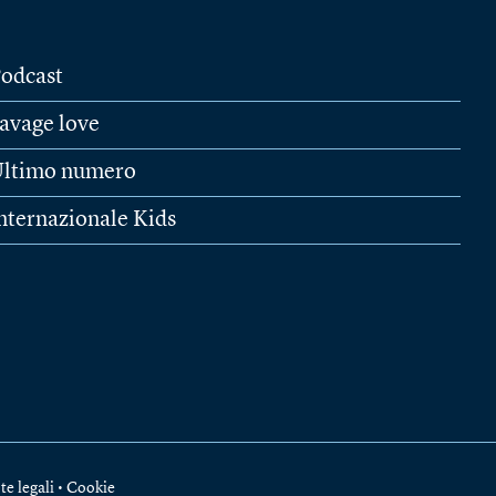
odcast
avage love
ltimo numero
nternazionale Kids
te legali
•
Cookie