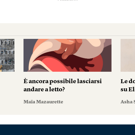
È ancora possibile lasciarsi
Le do
andare a letto?
su El
Maïa Mazaurette
Asha 