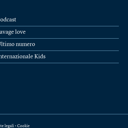
odcast
avage love
ltimo numero
nternazionale Kids
te legali
•
Cookie