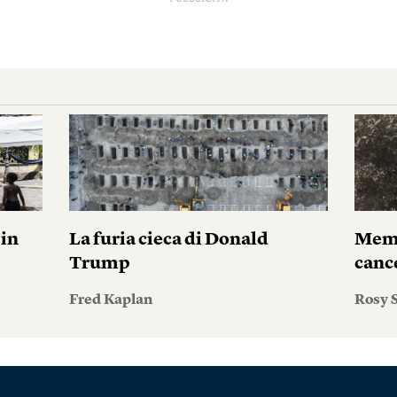
pin
La furia cieca di Donald
Memo
Trump
canc
Fred Kaplan
Rosy S