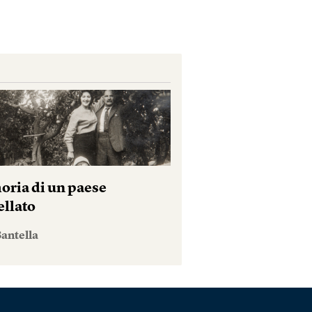
ria di un paese
ellato
antella