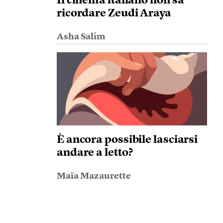
Il cinema italiano non sa
ricordare Zeudi Araya
Asha Salim
È ancora possibile lasciarsi
andare a letto?
Maïa Mazaurette