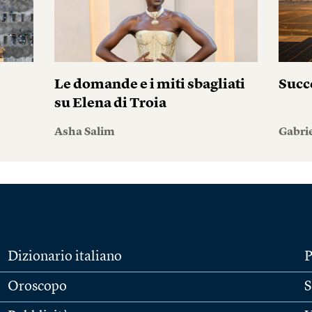
Le domande e i miti sbagliati
Succ
su Elena di Troia
Asha Salim
Gabri
Dizionario italiano
P
Oroscopo
S