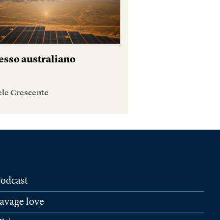
esso australiano
ele Crescente
odcast
avage love