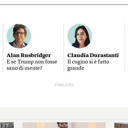
Alan Rusbridger
Claudia Durastanti
E se Trump non fosse
Il cugino si è fatto
sano di mente?
grande
PUBBLICITÀ