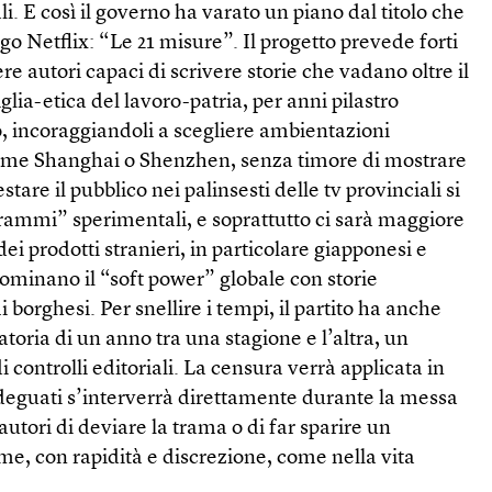
i. E così il governo ha varato un piano dal titolo che
go Netflix: “Le 21 misure”. Il progetto prevede forti
e autori capaci di scrivere storie che vadano oltre il
iglia-etica del lavoro-patria, per anni pilastro
, incoraggiandoli a scegliere ambientazioni
ome Shanghai o Shenzhen, senza timore di mostrare
tare il pubblico nei palinsesti delle tv provinciali si
ammi” sperimentali, e soprattutto ci sarà maggiore
i prodotti stranieri, in particolare giapponesi e
ominano il “soft power” globale con storie
borghesi. Per snellire i tempi, il partito ha anche
atoria di un anno tra una stagione e l’altra, un
i controlli editoriali. La censura verrà applicata in
adeguati s’interverrà direttamente durante la messa
utori di deviare la trama o di far sparire un
e, con rapidità e discrezione, come nella vita