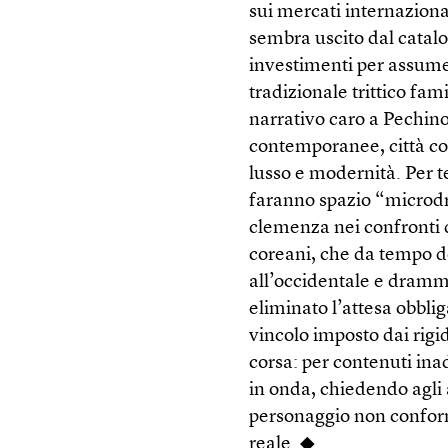
sui mercati internazional
sembra uscito dal catalo
investimenti per assumer
tradizionale trittico fam
narrativo caro a Pechino
contemporanee, città c
lusso e modernità. Per tes
faranno spazio “microdr
clemenza nei confronti de
coreani, che da tempo d
all’occidentale e drammi 
eliminato l’attesa obblig
vincolo imposto dai rigid
corsa: per contenuti in
in onda, chiedendo agli a
personaggio non conform
reale. ◆