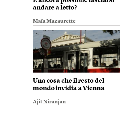
È ancora possibile lasciarsi
andare a letto?
Maïa Mazaurette
Una cosa che il resto del
mondo invidia a Vienna
Ajit Niranjan