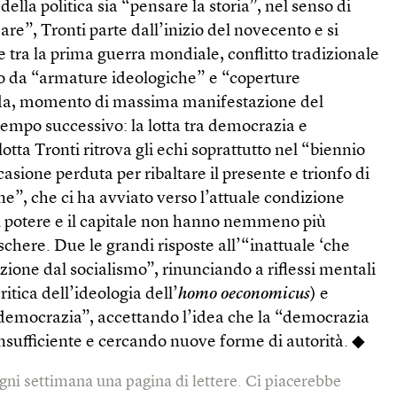
ella politica sia “pensare la storia”, nel senso di
re”, Tronti parte dall’inizio del novecento e si
e tra la prima guerra mondiale, conflitto tradizionale
ro da “armature ideologiche” e “coperture
nda, momento di massima manifestazione del
tempo successivo: la lotta tra democrazia e
lotta Tronti ritrova gli echi soprattutto nel “biennio
asione perduta per ribaltare il presente e trionfo di
e”, che ci ha avviato verso l’attuale condizione
il potere e il capitale non hanno nemmeno più
here. Due le grandi risposte all’“inattuale ‘che
uzione dal socialismo”, rinunciando a riflessi mentali
ritica dell’ideologia dell’
homo oeconomicus
) e
a democrazia”, accettando l’idea che la “democrazia
insufficiente e cercando nuove forme di autorità. ◆
gni settimana una pagina di lettere. Ci piacerebbe