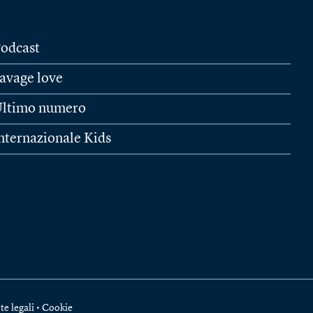
odcast
avage love
ltimo numero
nternazionale Kids
te legali
•
Cookie