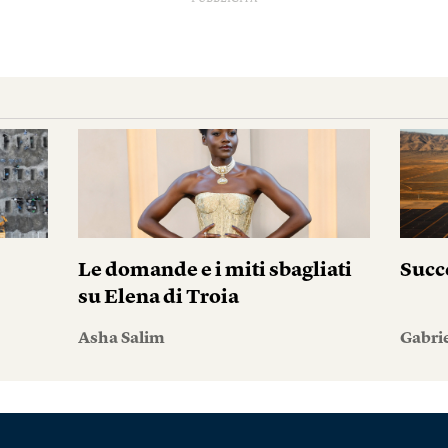
Le domande e i miti sbagliati
Succ
su Elena di Troia
Asha Salim
Gabri