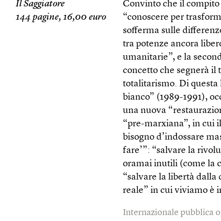
Il Saggiatore
Convinto che il compito d
144 pagine, 16,00 euro
“conoscere per trasforma
sofferma sulle differenz
tra potenze ancora libe
umanitarie”, e la seco
concetto che segnerà il 
totalitarismo. Di questa 
bianco” (1989-1991), occ
una nuova “restaurazion
“pre-marxiana”, in cui 
bisogno d’indossare masc
fare’”: “salvare la rivol
oramai inutili (come la c
“salvare la libertà dall
reale” in cui viviamo è 
Internazionale pubblica o