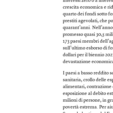
interessi zero o a inter
crescita economica e rid
quarto dei fondi sotto f
prestiti agevolati, che p
quarant’anni. Nell’anno 
promesso quasi 30,5 milia
173 paesi membri dell’a
sull’ultimo esborso di fo
dollari per il biennio 20
devastazione economica
I paesi a basso reddito s
sanitaria, crollo delle e
alimentari, contrazione 
esposizione al debito es
milioni di persone, in gr
povertà estrema. Per aiu