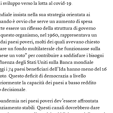
di sviluppo verso la lotta al covid-19.
diale insista nella sua strategia orientata ai
quando è ovvio che serve un aumento di spesa
te essere un riflesso della struttura di governo
di questo organismo, nel 1960, rappresentava un
ai paesi poveri, molti dei quali avevano chiesto
eare un fondo multilaterale che funzionasse sulla
aese un voto” per contribuire a soddisfare i bisogni
nfluenza degli Stati Uniti sulla Banca mondiale
oggi i 74 paesi beneficiari dell’Ida hanno meno del 16
oto. Questo deficit di democrazia a livello
eriormente la capacità dei paesi a basso reddito
o decisionale.
 pandemia nei paesi poveri dev’essere affrontata
anziamento stabili. Questi canali dovrebbero dare