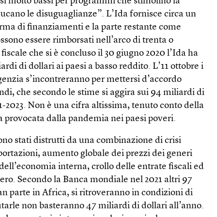
essi molto bassi per programmi che stimolino la
ucano le disuguaglianze”. L’Ida fornisce circa un
orma di finanziamenti e la parte restante come
ossono essere rimborsati nell’arco di trenta o
fiscale che si è concluso il 30 giugno 2020 l’Ida ha
rdi di dollari ai paesi a basso reddito. L’11 ottobre i
genzia s’incontreranno per mettersi d’accordo
ndi, che secondo le stime si aggira sui 94 miliardi di
21-2023. Non è una cifra altissima, tenuto conto della
 provocata dalla pandemia nei paesi poveri.
ono stati distrutti da una combinazione di crisi
sportazioni, aumento globale dei prezzi dei generi
dell’economia interna, crollo delle entrate fiscali ed
tero. Secondo la Banca mondiale nel 2021 altri 97
an parte in Africa, si ritroveranno in condizioni di
tarle non basteranno 47 miliardi di dollari all’anno.