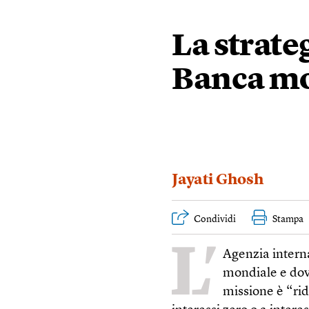
La strate
Banca m
Jayati Ghosh
Condividi
Stampa
L’
Agenzia interna
mondiale e dov
missione è “rid