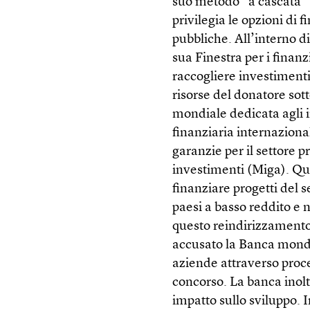
suo metodo “a cascata” 
privilegia le opzioni di 
pubbliche. All’interno di
sua Finestra per i finanz
raccogliere investimenti 
risorse del donatore sott
mondiale dedicata agli i
finanziaria internazional
garanzie per il settore p
investimenti (Miga). Que
finanziare progetti del s
paesi a basso reddito e ne
questo reindirizzamento 
accusato la Banca mondi
aziende attraverso proc
concorso. La banca inolt
impatto sullo sviluppo. I