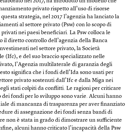
elaborato nel 2017, ha introdotto un modello che
finanziamento privato rispetto all’uso di risorse
 questa strategia, nel 2017 l’agenzia ha lanciato la
iamenti al settore privato (Psw) con lo scopo di
privati nei paesi beneficiari. La Psw colloca le
o il diretto controllo dell’agenzia della Banca
nvestimenti nel settore privato, la Società
e (Ifc), e del suo braccio specializzato nelle
rivato, l’Agenzia multilaterale di garanzia degli
sto significa che i fondi dell’Ida sono usati per
ettore privato sostenuti dall’Ifc e dalla Miga nei
gli stati colpiti da conflitti. Le ragioni per criticare
dei fondi per lo sviluppo sono varie. Alcuni hanno
ale di mancanza di trasparenza per aver finanziato
edure di assegnazione dei fondi senza bandi di
re non è stata in grado di dimostrare un sufficiente
nfine, alcuni hanno criticato l’incapacità della Psw