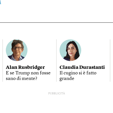
i
Alan Rusbridger
Claudia Durastanti
E se Trump non fosse
Il cugino si è fatto
sano di mente?
grande
PUBBLICITÀ