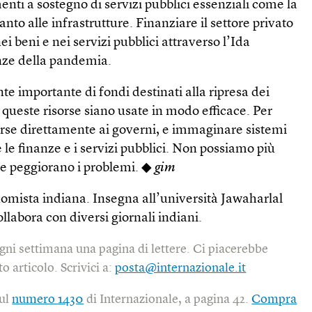
nti a sostegno di servizi pubblici essenziali come la
canto alle infrastrutture. Finanziare il settore privato
nei beni e nei servizi pubblici attraverso l’Ida
nze della pandemia.
te importante di fondi destinati alla ripresa dei
e queste risorse siano usate in modo efficace. Per
orse direttamente ai governi, e immaginare sistemi
e le finanze e i servizi pubblici. Non possiamo più
he peggiorano i problemi. ◆
gim
omista indiana. Insegna all’università Jawaharlal
labora con diversi giornali indiani.
gni settimana una pagina di lettere. Ci piacerebbe
o articolo. Scrivici a:
posta@internazionale.it
sul
numero 1430
di Internazionale, a pagina 42.
Compra