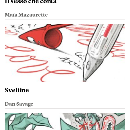
Il sesso che conta
Maïa Mazaurette
Sveltine
Dan Savage