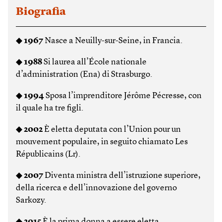
Biografia
◆
1967
Nasce a Neuilly-sur-Seine, in Francia.
◆
1988
Si laurea all’École nationale
d’administration (Ena) di Strasburgo.
◆
1994
Sposa l’imprenditore Jérôme Pécresse, con
il quale ha tre figli.
◆
2002
È eletta deputata con l’Union pour un
mouvement populaire, in seguito chiamato Les
Républicains (Lr).
◆
2007
Diventa ministra dell’istruzione superiore,
della ricerca e dell’innovazione del governo
Sarkozy.
◆
2015
È la prima donna a essere eletta