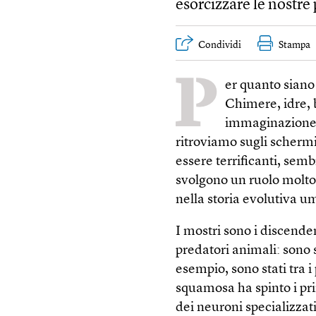
esorcizzare le nostre
Condividi
Stampa
P
er quanto siano
Chimere, idre, 
immaginazione n
ritroviamo sugli scherm
essere terrificanti, sem
svolgono un ruolo molt
nella storia evolutiva u
I mostri sono i discenden
predatori animali: sono s
esempio, sono stati tra 
squamosa ha spinto i pri
dei neuroni specializzati