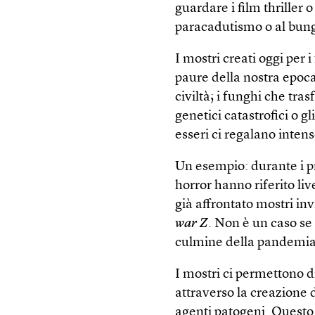
guardare i film thriller 
paracadutismo o al bun
I mostri creati oggi per i
paure della nostra epoca
civiltà; i funghi che tr
genetici catastrofici o g
esseri ci regalano intens
Un esempio: durante i pr
horror hanno riferito liv
già affrontato mostri in
war Z
. Non è un caso se 
culmine della pandemia
I mostri ci permettono 
attraverso la creazione d
agenti patogeni. Questo 