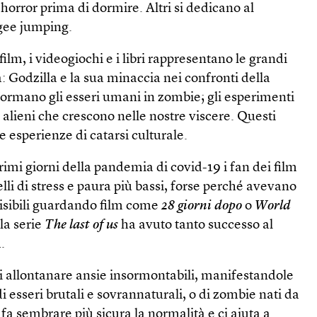
o horror prima di dormire. Altri si dedicano al
gee jumping.
 film, i videogiochi e i libri rappresentano le grandi
: Godzilla e la sua minaccia nei confronti della
asformano gli esseri umani in zombie; gli esperimenti
li alieni che crescono nelle nostre viscere. Questi
e esperienze di catarsi culturale.
imi giorni della pandemia di covid-19 i fan dei film
elli di stress e paura più bassi, forse perché avevano
visibili guardando film come
28 giorni dopo
o
World
la serie
The last of us
ha avuto tanto successo al
.
di allontanare ansie insormontabili, manifestandole
i esseri brutali e sovrannaturali, o di zombie nati da
fa sembrare più sicura la normalità e ci aiuta a