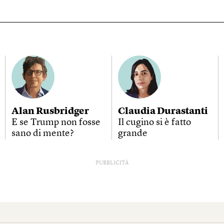
Alan Rusbridger
Claudia Durastanti
E se Trump non fosse
Il cugino si è fatto
sano di mente?
grande
PUBBLICITÀ