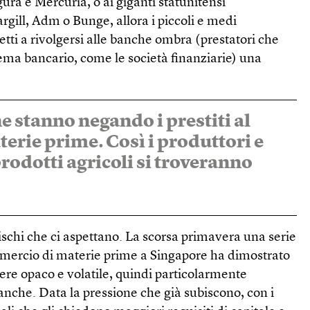
ura e Mercuria, o ai giganti statunitensi
rgill, Adm o Bunge, allora i piccoli e medi
etti a rivolgersi alle banche ombra (prestatori che
ema bancario, come le società finanziarie) una
e stanno negando i prestiti al
terie prime. Così i produttori e
prodotti agricoli si troveranno
rischi che ci aspettano. La scorsa primavera una serie
ommercio di materie prime a Singapore ha dimostrato
sere opaco e volatile, quindi particolarmente
banche. Data la pressione che già subiscono, con i