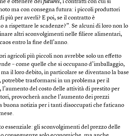
ne è ottenere dei
futures
, i contratti con cui si
oto ma con consegna futura: i piccoli produttori
più per averli? E poi, se il contratto è
o a rispettare le scadenze?”. Se alcuni di loro non lo
nare altri sconvolgimenti nelle filiere alimentari,
caos entro la fine dell’anno.
ori agricoli più piccoli non avrebbe solo un effetto
iende – come quelle che si occupano d’imballaggio,
ma il loro debito, in particolare se diventano la base
ati, potrebbe trasformarsi in un problema per il
aumento del costo delle attività di prestito per
ttori, provocherà anche l’aumento dei prezzi
 buona notizia per i tanti disoccupati che faticano
 mese.
o essenziale: gli sconvolgimenti del prezzo delle
no conseguenze solo economiche, ma anche