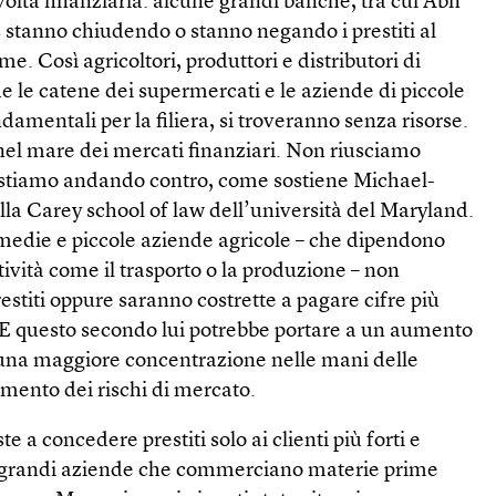
svolta finanziaria: alcune grandi banche, tra cui Abn
 stanno chiudendo o stanno negando i prestiti al
me. Così agricoltori, produttori e distributori di
che le catene dei supermercati e le aziende di piccole
amentali per la filiera, si troveranno senza risorse.
nel mare dei mercati finanziari. Non riusciamo
 stiamo andando contro, come sostiene Michael­
la Carey school of law dell’università del Maryland.
edie e piccole aziende agricole – che dipendono
tività come il trasporto o la produzione – non
estiti oppure saranno costrette a pagare cifre più
 E questo secondo lui potrebbe portare a un aumento
a una maggiore concentrazione nelle mani delle
mento dei rischi di mercato.
e a concedere prestiti solo ai clienti più forti e
e grandi aziende che commerciano materie prime