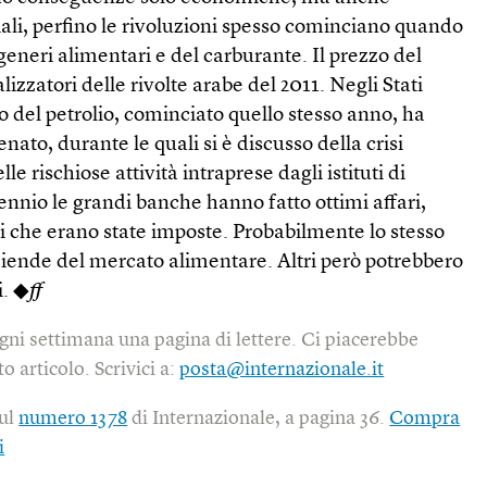
ciali, perfino le rivoluzioni spesso cominciano quando
generi alimentari e del carburante. Il prezzo del
lizzatori delle rivolte arabe del 2011. Negli Stati
o del petrolio, cominciato quello stesso anno, ha
enato, durante le quali si è discusso della crisi
le rischiose attività intraprese dagli istituti di
ennio le grandi banche hanno fatto ottimi affari,
i che erano state imposte. Probabilmente lo stesso
ziende del mercato alimentare. Altri però potrebbero
i. ◆
ff
gni settimana una pagina di lettere. Ci piacerebbe
o articolo. Scrivici a:
posta@internazionale.it
sul
numero 1378
di Internazionale, a pagina 36.
Compra
i