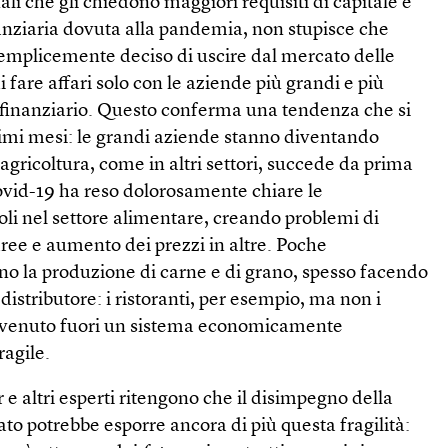
li che gli chiedono maggiori requisiti di capitale e
nanziaria dovuta alla pandemia, non stupisce che
mplicemente deciso di uscire dal mercato delle
 fare affari solo con le aziende più grandi e più
a finanziario. Questo conferma una tendenza che si
timi mesi: le grandi aziende stanno diventando
agricoltura, come in altri settori, succede da prima
ovid-19 ha reso dolorosamente chiare le
li nel settore alimentare, creando problemi di
ree e aumento dei prezzi in altre. Poche
no la produzione di carne e di grano, spesso facendo
 distributore: i ristoranti, per esempio, ma non i
è venuto fuori un sistema economicamente
ragile.
 e altri esperti ritengono che il disimpegno della
o potrebbe esporre ancora di più questa fragilità: