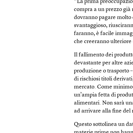
“La prima preoccupazio
compra a un prezzo già n
dovranno pagare molto di 
svantaggioso, riuscirann
faranno, è facile immagi
che creeranno ulteriore 
Il fallimento dei produtt
devastante per altre az
produzione o trasporto – 
di rischiosi titoli deriv
mercato. Come minimo, l’
un’ampia fetta di produ
alimentari. Non sarà una
ad arrivare alla fine del
Questo sottolinea un dat
materie prime non han