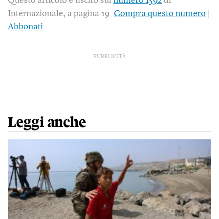
Questo articolo è uscito sul
numero 1592
di
Internazionale, a pagina 19.
Compra questo numero
|
Abbonati
PUBBLICITÀ
Leggi anche