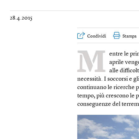
28.4.2015
Condividi
Stampa
M
entre le pri
aprile veng
alle diffico
necessità. I soccorsi e g
continuano le ricerche pe
tempo, più crescono le p
conseguenze del terremot