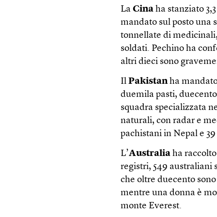
La
Cina
ha stanziato 3,3
mandato sul posto una 
tonnellate di medicinali,
soldati. Pechino ha con
altri dieci sono gravemen
Il
Pakistan
ha mandato i
duemila pasti, duecento 
squadra specializzata nel
naturali, con radar e m
pachistani in Nepal e 39 
L’
Australia
ha raccolto 
registri, 549 australian
che oltre duecento sono s
mentre una donna è mort
monte Everest.