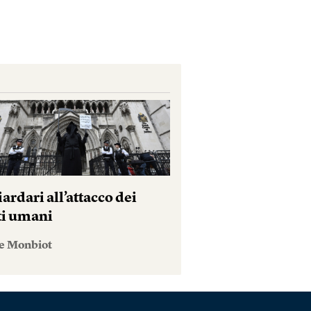
iardari all’attacco dei
tti umani
e Monbiot