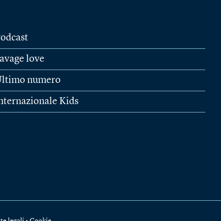
odcast
avage love
ltimo numero
nternazionale Kids