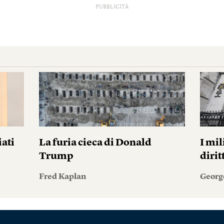
PUBBLICITÀ
iati
La furia cieca di Donald
I mil
Trump
diri
Fred Kaplan
Georg