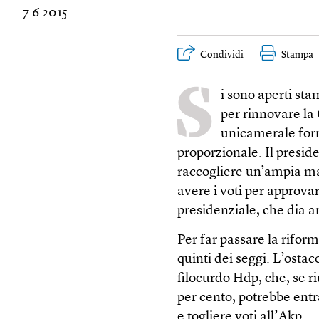
7.6.2015
Condividi
Stampa
S
i sono aperti st
per rinnovare la
unicamerale form
proporzionale. Il presi
raccogliere un’ampia mag
avere i voti per approva
presidenziale, che dia am
Per far passare la rifor
quinti dei seggi. L’ostac
filocurdo Hdp, che, se r
per cento, potrebbe entr
e togliere voti all’Akp.