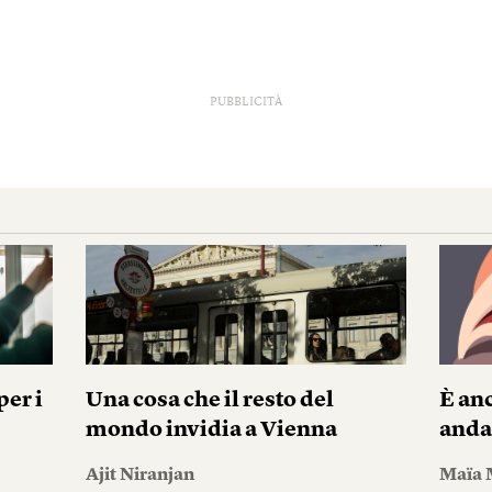
PUBBLICITÀ
er i
Una cosa che il resto del
È anc
mondo invidia a Vienna
andar
Ajit Niranjan
Maïa 