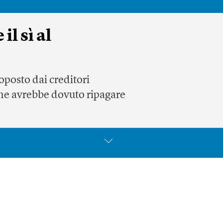
l sì al
oposto dai creditori
ene avrebbe dovuto ripagare