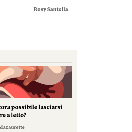
Rosy Santella
ora possibile lasciarsi
e a letto?
Mazaurette