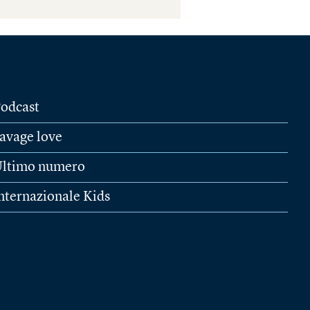
odcast
avage love
ltimo numero
nternazionale Kids